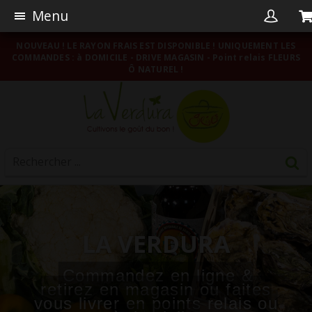
Menu
NOUVEAU ! LE RAYON FRAIS EST DISPONIBLE ! UNIQUEMENT LES
COMMANDES : à DOMICILE - DRIVE MAGASIN - Point relais FLEURS
Ô NATUREL !
LA VERDURA
Commandez en ligne &
retirez en magasin ou faites
vous livrer en points relais ou