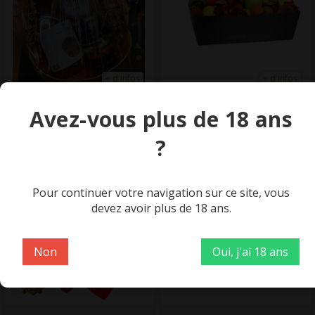
+ d'infos
+ d'infos
CORBEILLE
CORBEILLE
Avez-vous plus de 18 ans
GOURMANDE
INSPIRATION
« SUCRÉE-SALÉE »
GOURMANDE
?
Origine :
Manche, France
30.45 €
3.95 €
La corbeille
La pièce
Pour continuer votre navigation sur ce site, vous
devez avoir plus de 18 ans.
Pièce(s) :
Pièce(s) :
1
1
Non
Oui, j'ai 18 ans