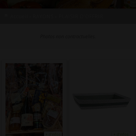
Accueil
›
RAYONS
›
PLAISIR D'OFFRIR
Photos non contractuelles.
+ d'infos
+ d'infos