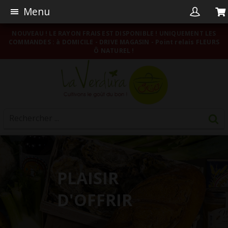
Menu
NOUVEAU ! LE RAYON FRAIS EST DISPONIBLE ! UNIQUEMENT LES
COMMANDES : à DOMICILE - DRIVE MAGASIN - Point relais FLEURS
Ô NATUREL !
PLAISIR
D'OFFRIR