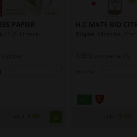
+ d'infos
+
RES PAPIER
H.C MATE BIO CI
France
Manche, Fran
e :
Origine :
€
7.65 €
le paquet
Le paquet de 50g
1
1
 :
Pièce(s) :
4.40
7.65
Total :
€
Total :
€