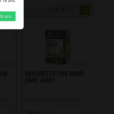
e 18 ans.
8.15
Total :
€
 18 ans
 d'infos
+ d'infos
OIR
INFUSETTE THE NOIR
EARL GREY
4.10 €
ettes
La boîte de 20 sachets
1
Pièce(s) :