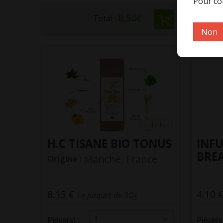
Pour con
8.50
Total :
€
Non
+ d'infos
H.C TISANE BIO TONUS
INFU
BRE
Manche, France
Origine :
8.15 €
4.10 
Le paquet de 30g
1
Pièce(s) :
Pièce(s)