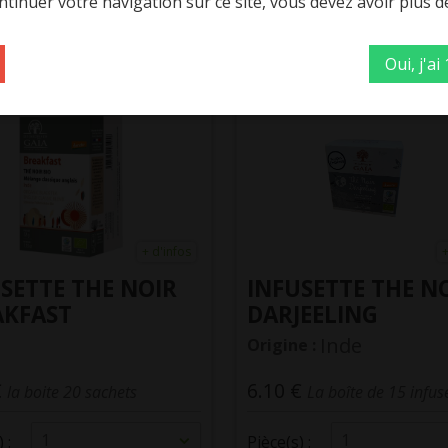
tinuer votre navigation sur ce site, vous devez avoir plus d
8.15
8.95
Total :
€
Total :
€
Oui, j'ai
+ d'infos
+
SETTE THE NOIR
INFUSETTE THE N
AKFAST
DARJEELING
Inde
Origine :
€
6.10 €
la boite 20 sachets
La boîte de 15 infus
1
1
 :
Pièce(s) :