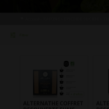
Accueil
›
RAYONS
›
EPICERIE SUCREE
›
TH
Filtrer
+ d'infos
ALTERNATHE COFFRET
ALT