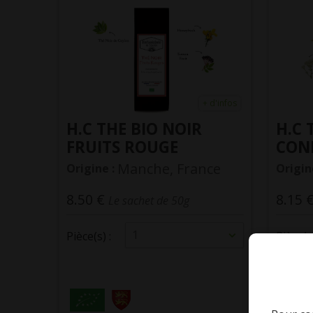
+ d'infos
H.C THE BIO NOIR
H.C 
FRUITS ROUGE
CONF
Manche, France
Origine :
Origin
8.50 €
8.15 
Le sachet de 50g
1
Pièce(s) :
Pièce(s)