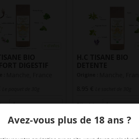
+ d'infos
+
TISANE BIO
H.C TISANE BIO
ORT DIGESTIF
DETENTE
Manche, France
Manche, Fran
e :
Origine :
€
8.95 €
Le paquet de 30g
Le sachet de 30g
1
1
 :
Pièce(s) :
Avez-vous plus de 18 ans ?