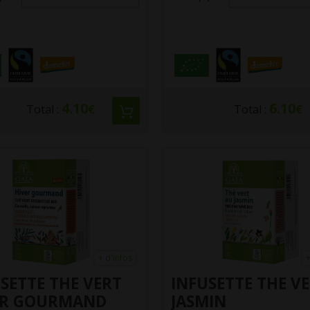
4.10
6.10
Total :
€
Total :
€
+ d'infos
+
SETTE THE VERT
INFUSETTE THE V
ER GOURMAND
JASMIN