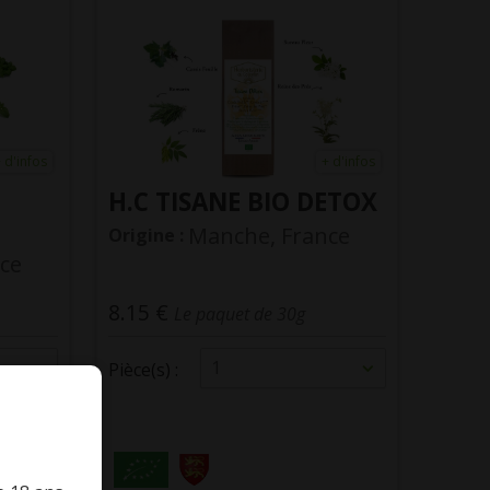
 d'infos
+ d'infos
H.C TISANE BIO DETOX
Manche, France
Origine :
ce
8.15 €
Le paquet de 30g
1
Pièce(s) :