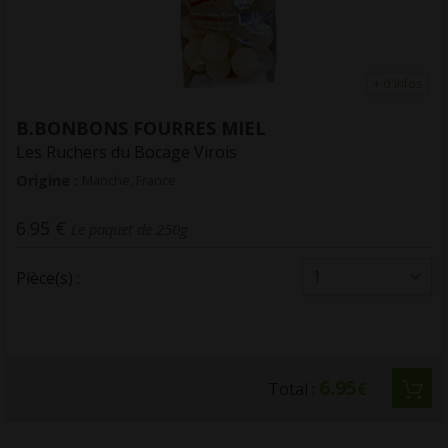
+ d'infos
FOURRES MIEL
B.BONBONS
Bocage Virois
Les Ruchers d
 France
Origine :
Manche
6.15 €
 de 250g
Le paqu
1
Pièce(s) :
6.95
Total :
€