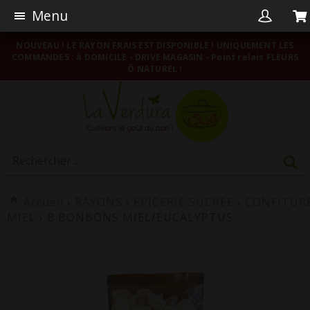
Menu
NOUVEAU ! LE RAYON FRAIS EST DISPONIBLE ! UNIQUEMENT LES
COMMANDES : à DOMICILE - DRIVE MAGASIN - Point relais FLEURS
Ô NATUREL !
Accueil
›
RAYONS
›
EPICERIE SUCREE
›
CONFITUR
MIEL
› B.BONBONS MIEL/EUCALYPTUS