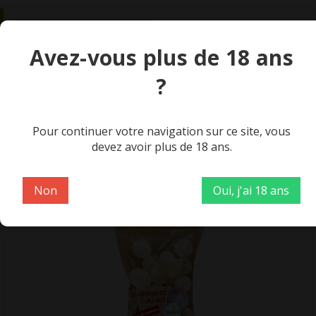
Origine
Manche, France
unite
p
Avez-vous plus de 18 ans
?
Pour continuer votre navigation sur ce site, vous
devez avoir plus de 18 ans.
Produits similaires
Non
Oui, j'ai 18 ans