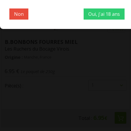
Non
Oui, j'ai 18 ans
+ d'infos
B.BONBONS FOURRES MIEL
Les Ruchers du Bocage Virois
Origine :
Manche, France
6.95 €
Le paquet de 250g
1
Pièce(s) :
6.95
Total :
€