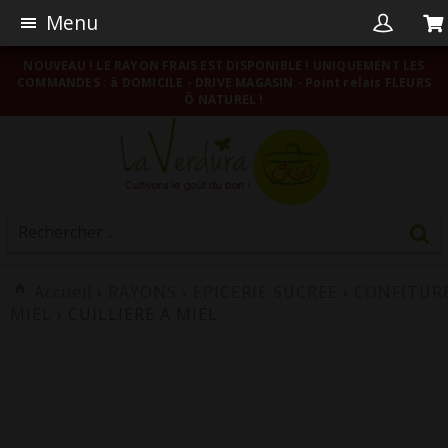
Menu
NOUVEAU ! LE RAYON FRAIS EST DISPONIBLE ! UNIQUEMENT LES
COMMANDES : à DOMICILE - DRIVE MAGASIN - Point relais FLEURS
Ô NATUREL !
Accueil
›
RAYONS
›
EPICERIE SUCREE
›
CONFITUR
MIEL
› CUILLIERE A MIEL