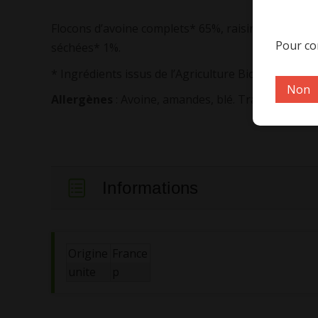
Flocons d’avoine complets* 65%, raisins secs* (rai
Pour con
séchées* 1%.
* Ingrédients issus de l’Agriculture Biologique
Non
Allergènes
: Avoine, amandes, blé. Traces possible
Informations
Origine
France
unite
p