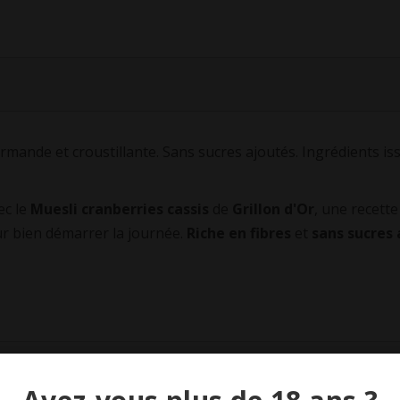
rmande et croustillante. Sans sucres ajoutés. Ingrédients iss
ec le
Muesli cranberries cassis
de
Grillon d'Or
, une recett
our bien démarrer la journée.
Riche en fibres
et
sans sucres