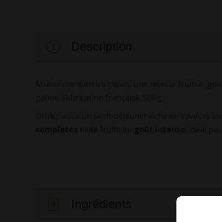
Description
Muesli cranberries cassis, une recette fruitée, gou
palme. Fabrication française. 500g.
Offrez-vous un petit-déjeuner riche en saveurs av
complètes
et de fruits au
goût intense
. Idéal p
Ingrédients