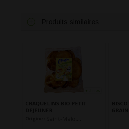
Produits similaires
+ d'infos
+ d'infos
T
BISCOTTES BIO CEREALES ET
BISCO
GRAINES