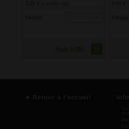
5.65 €
4.95 €
le paquet 280g
1
Pièce(s) :
Pièce(s) 
5.65
Total :
€
Retour à l'accueil
Inf
Con
ven
Men
Com