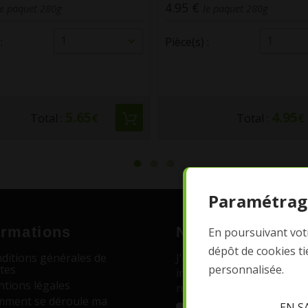
1.90 €
le paquet 280g
la bouteille 1L
1
1
:
Pièce(s) :
4.95
1.90
Total :
€
Total :
€
Paramétrag
ormations
Newsletter
En poursuivant votr
dépôt de cookies t
ditions générales de
J'accepte de recevoir par 
personnalisée.
tes
informations, promotions
tions légales
nouveautés liées à La Ve
ment se déroule ma
EN S