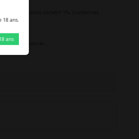
s toastées*, cassis séchés* 1%, cranberries
e 18 ans.
 18 ans
que, lupin, moutarde.