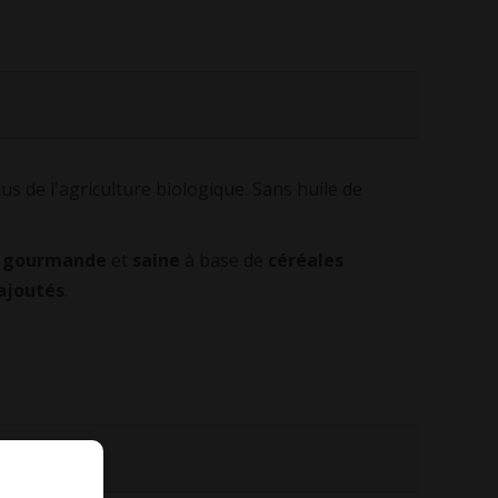
us de l'agriculture biologique. Sans huile de
e
gourmande
et
saine
à base de
céréales
 ajoutés
.