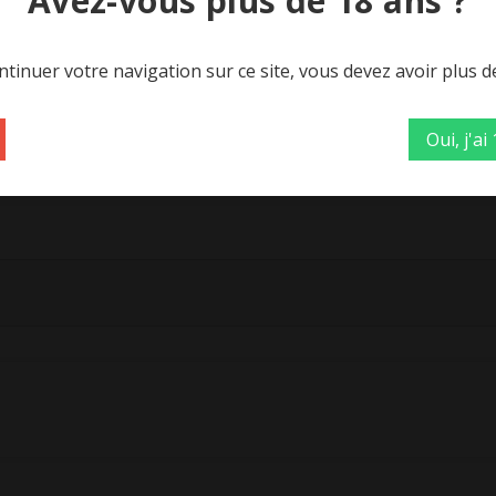
Avez-vous plus de 18 ans ?
sins*, huile de tournesol*), kasha*, pétales de blé*, amande
tinuer votre navigation sur ce site, vous devez avoir plus d
Oui, j'ai
s de : graines de sésame, arachide, soja, autres fruits à co