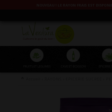
NOUVEAU ! LE RAYON FRAIS EST DISPONIB
FRUITS ET LEGUMES
CAVE ET BOISSON
EPICERIE 
Accueil
›
RAYONS
›
EPICERIE SUCREE
›
PE