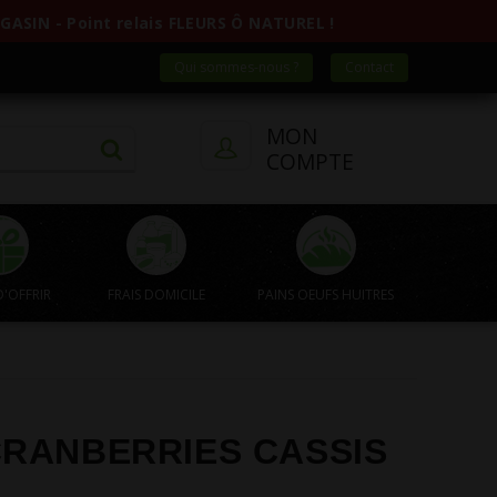
ASIN - Point relais FLEURS Ô NATUREL !
Qui sommes-nous ?
Contact
MON
COMPTE
D'OFFRIR
FRAIS DOMICILE
PAINS OEUFS HUITRES
CRANBERRIES CASSIS