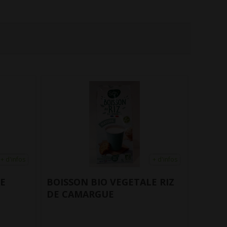
+ d'infos
+ d'infos
E RIZ
BOISSON BIO LAIT AMANDE
BOISS
EPEAU
AVOI
Elibio