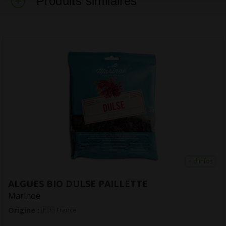
Produits similaires
 d'infos
ALGUES BIO HARICOTS MER
Marinoë
Origine :
France