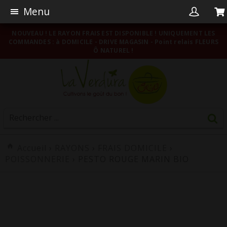
Menu
NOUVEAU ! LE RAYON FRAIS EST DISPONIBLE ! UNIQUEMENT LES
COMMANDES : à DOMICILE - DRIVE MAGASIN - Point relais FLEURS
Ô NATUREL !
Accueil
›
RAYONS
›
FRAIS DOMICILE
›
POISSONNERIE
› PESTO ROUGE MARIN BIO