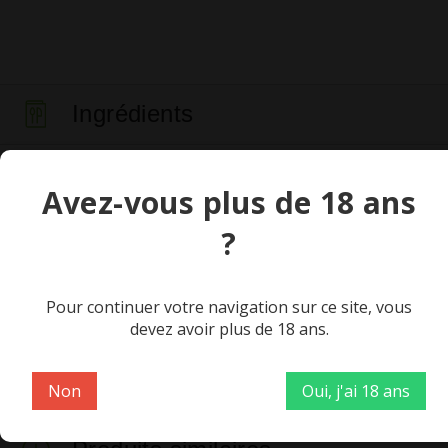
Ingrédients
40% algues marines (haricot de mer, dulse),eau, huile de
Avez-vous plus de 18 ans
colza désodorisée, 8% tomate (tomate concentré, amidon
?
de maïs), poivron rouge, jus de citron, vinaigre de cidre,
ail, sel marin, cumin, piment d'Espelette, acidifiant: acide
lactique.
Pour continuer votre navigation sur ce site, vous
devez avoir plus de 18 ans.
Non
Oui, j'ai 18 ans