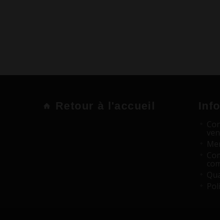
Retour à l'accueil
Inf
Con
ven
Men
Com
co
Qua
Pol