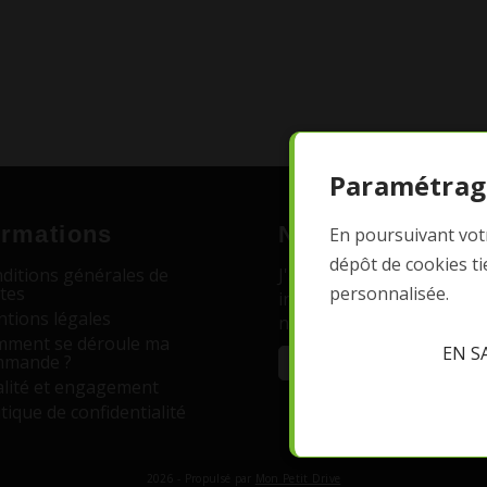
Paramétrag
ormations
Newsletter
En poursuivant votr
dépôt de cookies t
ditions générales de
J'accepte de recevoir par 
personnalisée.
tes
informations, promotions
tions légales
nouveautés liées à La Ve
ment se déroule ma
EN S
mmande ?
lité et engagement
itique de confidentialité
2026 - Propulsé par
Mon Petit Drive