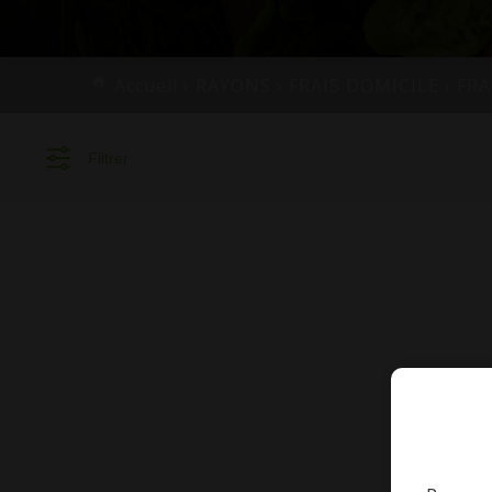
Accueil
›
RAYONS
›
FRAIS DOMICILE
›
FRA
Filtrer